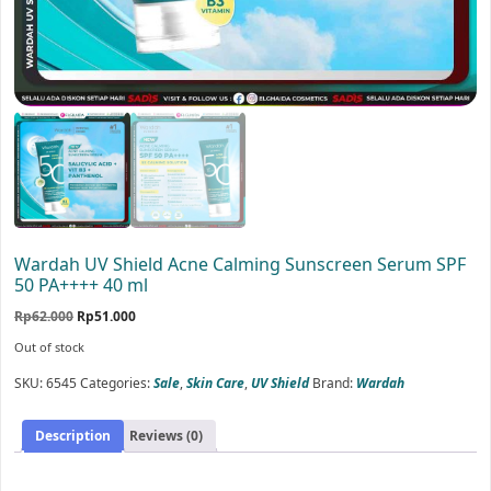
Wardah UV Shield Acne Calming Sunscreen Serum SPF
50 PA++++ 40 ml
Original
Current
Rp
62.000
Rp
51.000
price
price
Out of stock
was:
is:
Rp62.000.
Rp51.000.
SKU:
6545
Categories:
Sale
,
Skin Care
,
UV Shield
Brand:
Wardah
Description
Reviews (0)