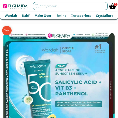
Products
0
search
Wardah
Kahf
Make Over
Emina
Instaperfect
Crystallure
Sale!